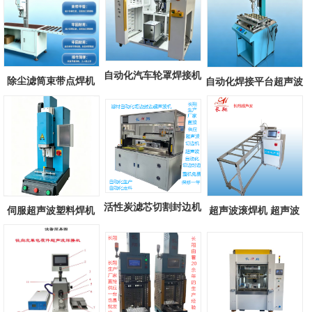
自动化汽车轮罩焊接机
除尘滤筒束带点焊机
自动化焊接平台超声波
自动化汽...
滤筒束带超...
焊接机 自...
活性炭滤芯切割封边机
伺服超声波塑料焊机
超声波滚焊机 超声波
汽车空调...
长翔新款伺...
滚轮式焊接...