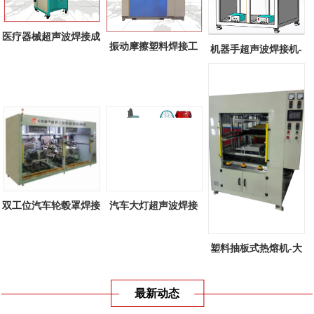
医疗器械超声波焊接成
振动摩擦塑料焊接工
机器手超声波焊接机-
功案例
艺-线性振动...
全自动机器...
双工位汽车轮毂罩焊接
汽车大灯超声波焊接
机-双工位...
机-汽车大灯...
塑料抽板式热熔机-大
型塑料抽板...
最新动态