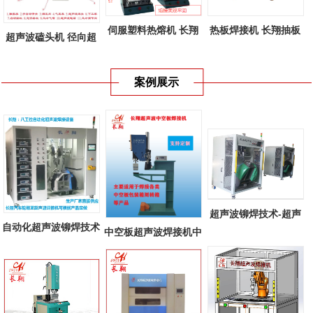
伺服塑料热熔机 长翔
热板焊接机 长翔抽板
超声波磕头机 径向超
新款伺服塑...
式热板焊接...
声波焊接机...
案例展示
超声波铆焊技术-超声
自动化超声波铆焊技术
中空板超声波焊接机中
波铆焊在汽...
多工位自...
空板周转箱...