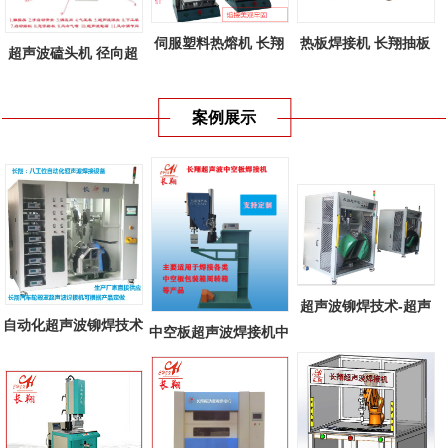
伺服塑料热熔机 长翔
热板焊接机 长翔抽板
超声波磕头机 径向超
新款伺服塑...
式热板焊接...
声波焊接机...
案例展示
超声波铆焊技术-超声
自动化超声波铆焊技术
中空板超声波焊接机中
波铆焊在汽...
多工位自...
空板周转箱...