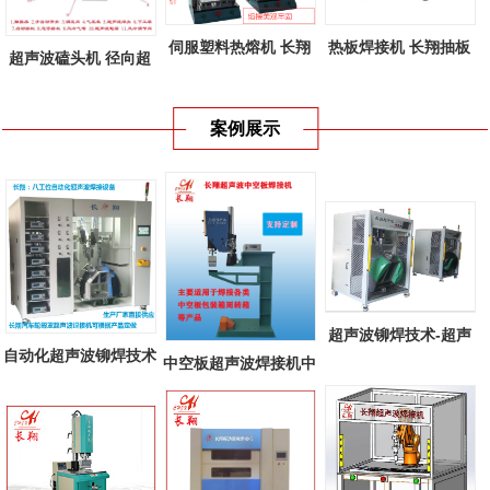
伺服塑料热熔机 长翔
热板焊接机 长翔抽板
超声波磕头机 径向超
新款伺服塑...
式热板焊接...
声波焊接机...
案例展示
超声波铆焊技术-超声
自动化超声波铆焊技术
中空板超声波焊接机中
波铆焊在汽...
多工位自...
空板周转箱...