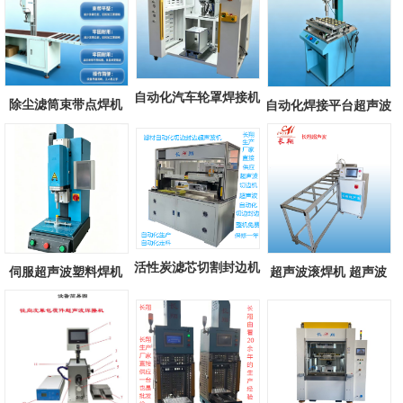
自动化汽车轮罩焊接机
除尘滤筒束带点焊机
自动化焊接平台超声波
自动化汽...
滤筒束带超...
焊接机 自...
活性炭滤芯切割封边机
伺服超声波塑料焊机
超声波滚焊机 超声波
汽车空调...
长翔新款伺...
滚轮式焊接...